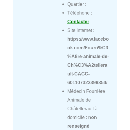
Quartier :
Téléphone :
Contacter
Site internet :
https://www.facebo
ok.com/Fourri%C3
%A8re-animale-de-
Ch%C3%A2tellera
ult-CAGC-
601107323399354/
Médecin Fourrière
Animale de
Châtellerault à
domicile :
non
renseigné