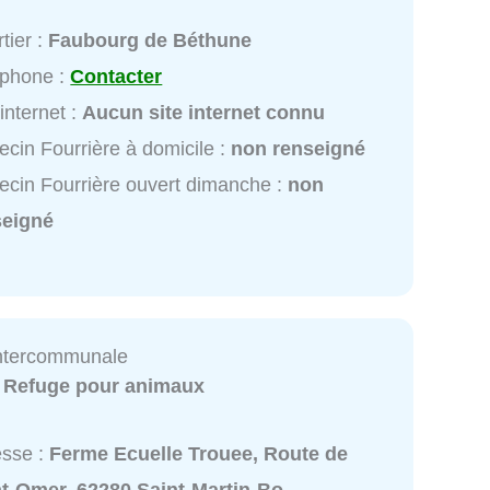
e
tier :
Faubourg de Béthune
éphone :
Contacter
 internet :
Aucun site internet connu
cin Fourrière à domicile :
non renseigné
cin Fourrière ouvert dimanche :
non
seigné
Intercommunale
:
Refuge pour animaux
esse :
Ferme Ecuelle Trouee, Route de
nt-Omer, 62280 Saint-Martin-Bo