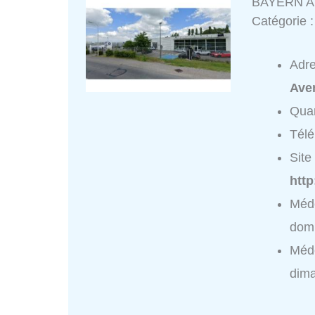
BAYERN A
Catégorie 
Adr
Ave
Quar
Tél
Site 
htt
Méd
domi
Méd
dim