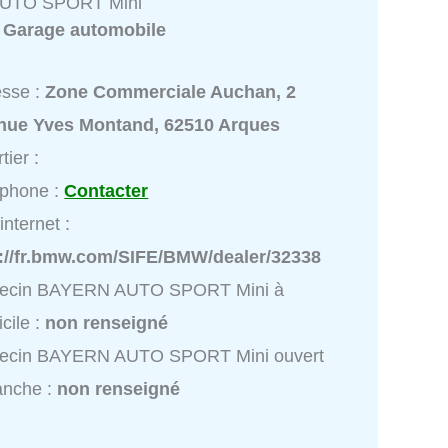
UTO SPORT Mini
:
Garage automobile
esse :
Zone Commerciale Auchan, 2
nue Yves Montand, 62510 Arques
tier :
éphone :
Contacter
internet :
p://fr.bmw.com/SIFE/BMW/dealer/32338
ecin BAYERN AUTO SPORT Mini à
cile :
non renseigné
ecin BAYERN AUTO SPORT Mini ouvert
anche :
non renseigné