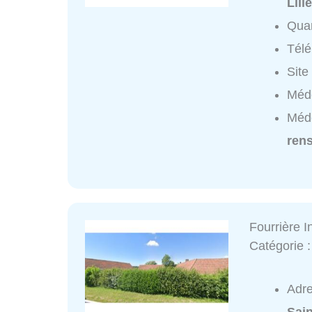
Lill
Quar
Tél
Site
Méde
Méde
ren
Fourrière 
Catégorie 
Adr
Sai