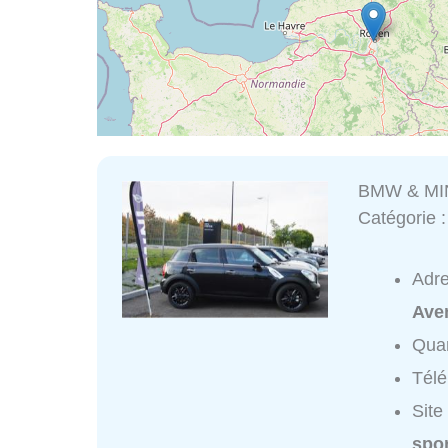
BMW & MI
Catégorie 
Adr
Ave
Quar
Tél
Site
spo