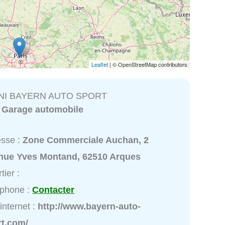
Leaflet
| © OpenStreetMap contributors
NI BAYERN AUTO SPORT
:
Garage automobile
esse :
Zone Commerciale Auchan, 2
nue Yves Montand, 62510 Arques
tier :
éphone :
Contacter
 internet :
http://www.bayern-auto-
rt.com/