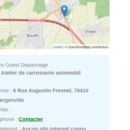
Leaflet
| © OpenStreetMap contributors
e Ouest Depannage
:
Atelier de carrosserie automobil
esse :
6 Rue Augustin Fresnel, 78410
ergenville
tier :
éphone :
Contacter
 internet :
Aucun site internet connu