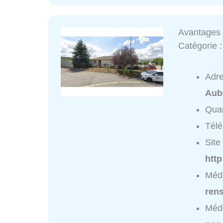
Avantages 
Catégorie 
Adr
Aub
Quar
Tél
Site 
http
Méde
ren
Méde