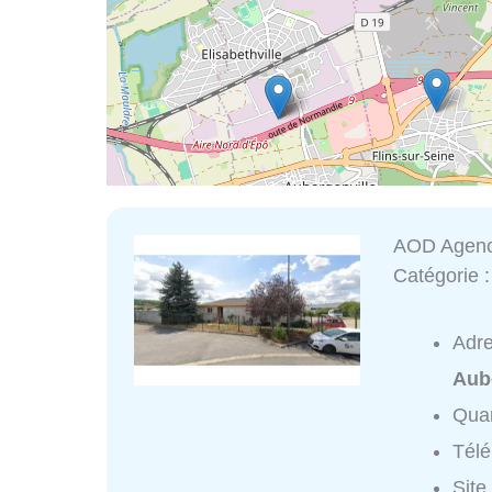
AOD Agenc
Catégorie 
Adr
Aub
Quar
Tél
Site