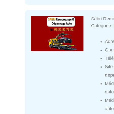
Sabri Remo
Catégorie 
Adr
Quar
Tél
Site
depa
Méd
auto
Méd
auto