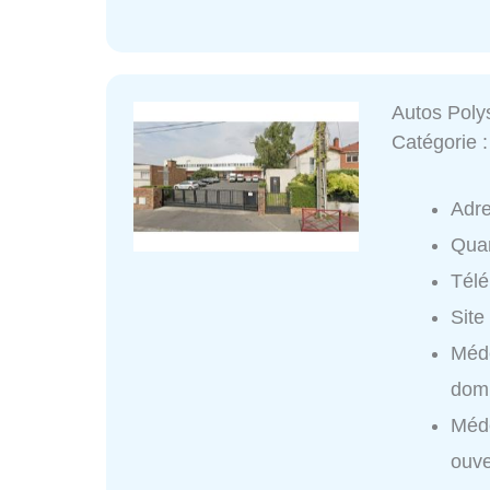
Autos Pol
Catégorie 
Adr
Quar
Tél
Site
Méd
domi
Méd
ouve