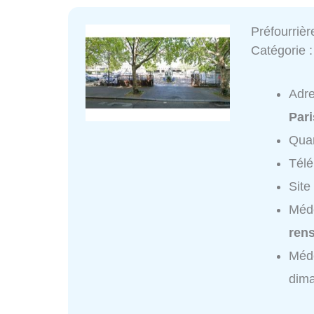
Préfourrièr
Catégorie 
Adr
Pari
Quar
Tél
Site
Méde
ren
Méde
dim