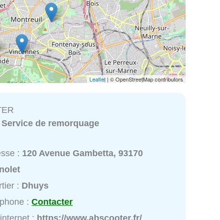
Leaflet
| © OpenStreetMap contributors
TER
:
Service de remorquage
esse :
120 Avenue Gambetta, 93170
nolet
tier :
Dhuys
éphone :
Contacter
 internet :
https://www.abscooter.fr/