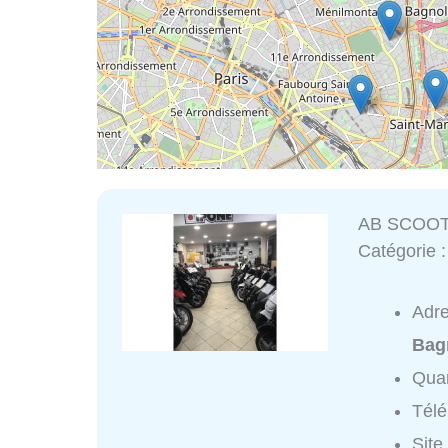
AB SCOO
Catégorie 
Adr
Bag
Quar
Tél
Site