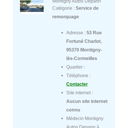
Montigny Autos Depann
Catégorie :
Service de
remorquage
Adresse :
53 Rue
Fortuné Charlot,
95370 Montigny-
lès-Cormeilles
Quartier :
Téléphone :
Contacter
Site internet :
Aucun site internet
connu
Médecin Montigny
Autos Depann à