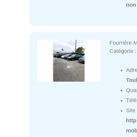
non
Fourrière 
Catégorie 
Adr
Tou
Quar
Tél
Site 
http
mobi