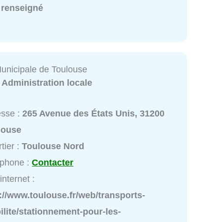
 renseigné
Municipale de Toulouse
:
Administration locale
esse :
265 Avenue des États Unis, 31200
louse
tier :
Toulouse Nord
éphone :
Contacter
internet :
://www.toulouse.fr/web/transports-
lite/stationnement-pour-les-