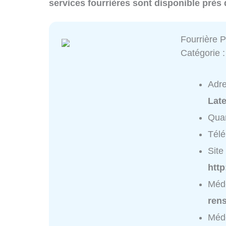
services fourrières sont disponible prè
Fourrière 
Catégorie 
Adr
Lat
Quar
Tél
Site 
http
Méde
ren
Méde