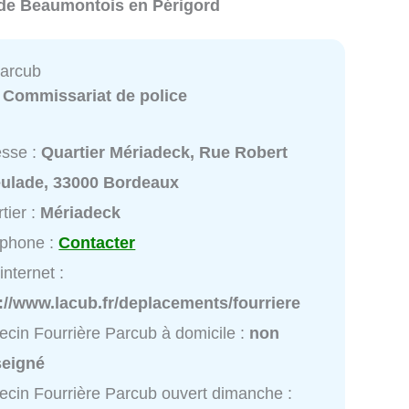
s de Beaumontois en Périgord
Parcub
:
Commissariat de police
esse :
Quartier Mériadeck, Rue Robert
eulade, 33000 Bordeaux
tier :
Mériadeck
éphone :
Contacter
internet :
://www.lacub.fr/deplacements/fourriere
cin Fourrière Parcub à domicile :
non
seigné
cin Fourrière Parcub ouvert dimanche :