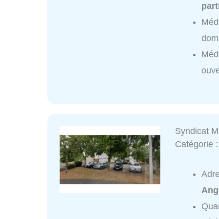
part
Méde
domi
Méde
ouve
Syndicat Mi
Catégorie 
Adr
Ang
Quar