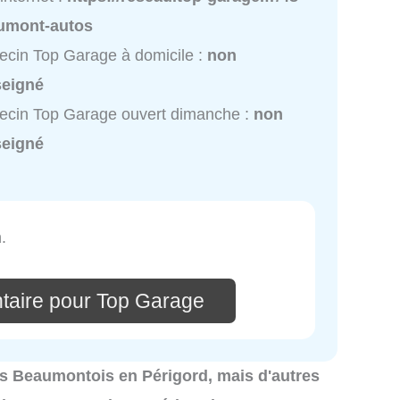
umont-autos
cin Top Garage à domicile :
non
seigné
cin Top Garage ouvert dimanche :
non
seigné
.
taire pour Top Garage
ères Beaumontois en Périgord, mais d'autres