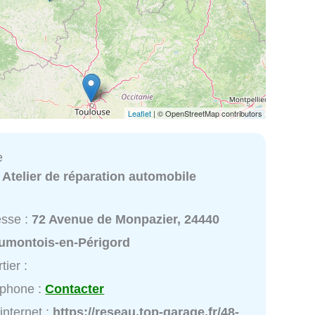
Leaflet
| © OpenStreetMap contributors
e
:
Atelier de réparation automobile
esse :
72 Avenue de Monpazier, 24440
umontois-en-Périgord
tier :
éphone :
Contacter
 internet :
https://reseau.top-garage.fr/48-