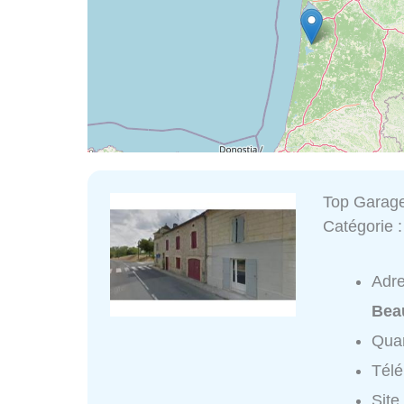
Top Garag
Catégorie 
Adr
Bea
Quar
Tél
Site