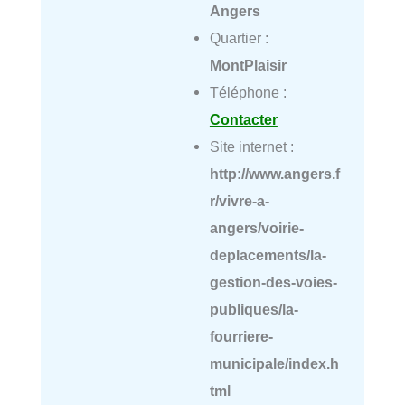
Angers
Quartier :
MontPlaisir
Téléphone :
Contacter
Site internet :
http://www.angers.f
r/vivre-a-
angers/voirie-
deplacements/la-
gestion-des-voies-
publiques/la-
fourriere-
municipale/index.h
tml