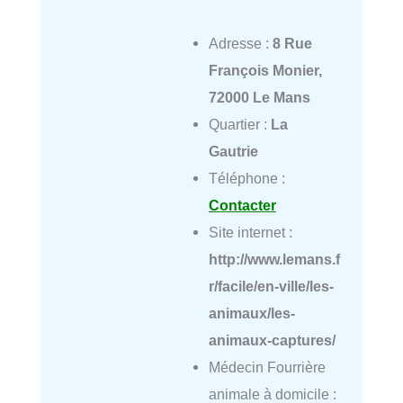
Adresse :
8 Rue
François Monier,
72000 Le Mans
Quartier :
La
Gautrie
Téléphone :
Contacter
Site internet :
http://www.lemans.f
r/facile/en-ville/les-
animaux/les-
animaux-captures/
Médecin Fourrière
animale à domicile :