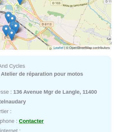
Leaflet
| © OpenStreetMap contributors
And Cycles
:
Atelier de réparation pour motos
esse :
136 Avenue Mgr de Langle, 11400
telnaudary
tier :
éphone :
Contacter
internet :