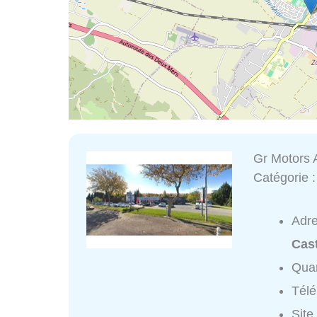
Gr Motors 
Catégorie 
Adr
Cas
Quar
Tél
Site 