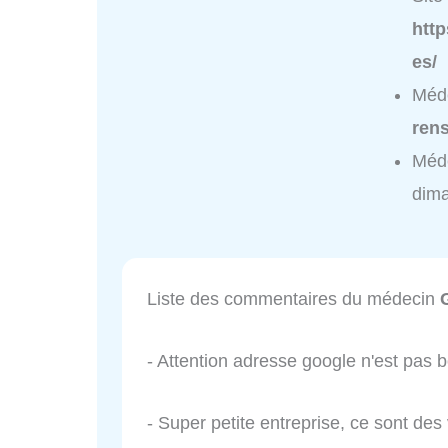
htt
es/
Méde
ren
Méde
dim
Liste des commentaires du médecin
- Attention adresse google n'est pas 
- Super petite entreprise, ce sont de