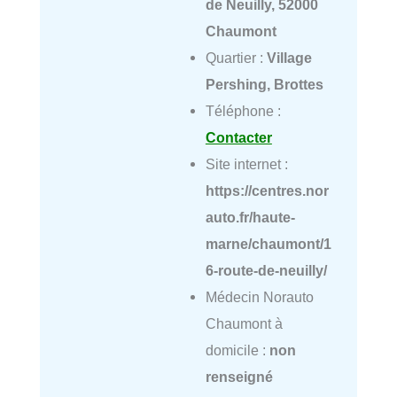
de Neuilly, 52000
Chaumont
Quartier :
Village
Pershing, Brottes
Téléphone :
Contacter
Site internet :
https://centres.nor
auto.fr/haute-
marne/chaumont/1
6-route-de-neuilly/
Médecin Norauto
Chaumont à
domicile :
non
renseigné