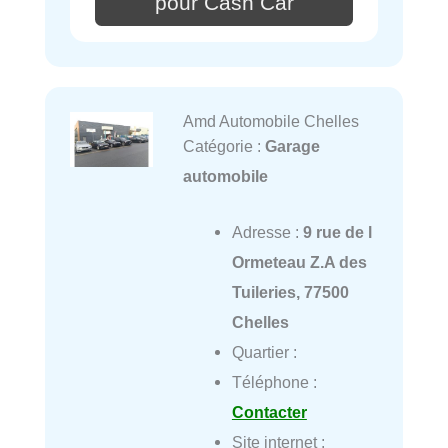
pour Cash Car
Amd Automobile Chelles
Catégorie :
Garage
automobile
Adresse :
9 rue de l
Ormeteau Z.A des
Tuileries, 77500
Chelles
Quartier :
Téléphone :
Contacter
Site internet :