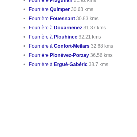
Fourrière
Pluguffan
21.92 kms
Fourrière
Quimper
30.63 kms
Fourrière
Fouesnant
30.83 kms
Fourrière à
Douarnenez
31.37 kms
Fourrière à
Plouhinec
32.21 kms
Fourrière à
Confort-Meilars
32.68 kms
Fourrière
Plonévez-Porzay
36.56 kms
Fourrière à
Ergué-Gabéric
38.7 kms