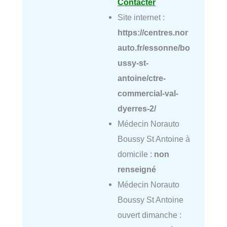
Contacter
Site internet :
https://centres.nor
auto.fr/essonne/bo
ussy-st-
antoine/ctre-
commercial-val-
dyerres-2/
Médecin Norauto
Boussy St Antoine à
domicile :
non
renseigné
Médecin Norauto
Boussy St Antoine
ouvert dimanche :