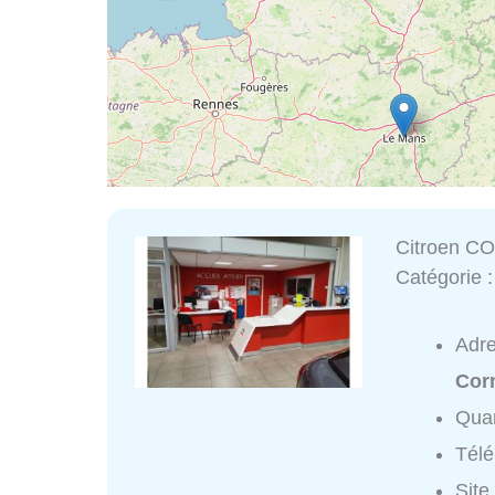
Citroen 
Catégorie 
Adr
Cor
Quar
Tél
Site 