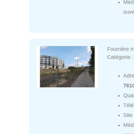
Méde
ouve
Fourrière 
Catégorie 
Adr
761
Quar
Tél
Site
Méde