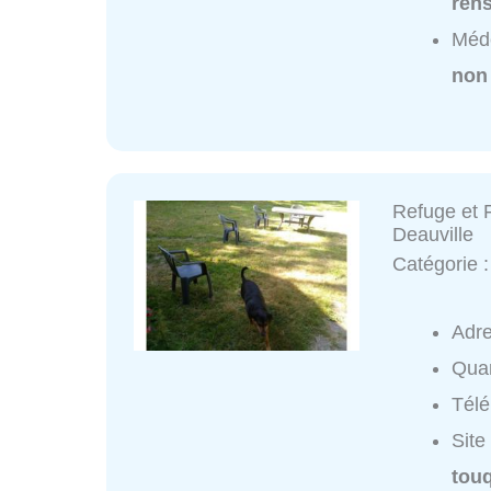
ren
Méde
non
Refuge et F
Deauville
Catégorie 
Adr
Quar
Tél
Site
touq