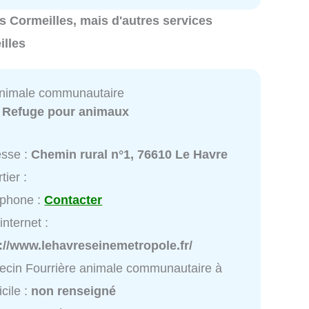
res Cormeilles, mais d'autres services
illes
animale communautaire
:
Refuge pour animaux
esse :
Chemin rural n°1, 76610 Le Havre
tier :
éphone :
Contacter
internet :
://www.lehavreseinemetropole.fr/
cin Fourrière animale communautaire à
cile :
non renseigné