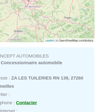
Leaflet
| © OpenStreetMap contributors
CONCEPT AUTOMOBILES
:
Concessionnaire automobile
esse :
ZA LES TUILERIES RN 139, 27260
meilles
tier :
éphone :
Contacter
internet :