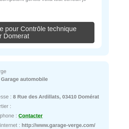
e pour Contrôle technique
r Domerat
rge
:
Garage automobile
esse :
8 Rue des Ardillats, 03410 Domérat
tier :
éphone :
Contacter
 internet :
http://www.garage-verge.com/