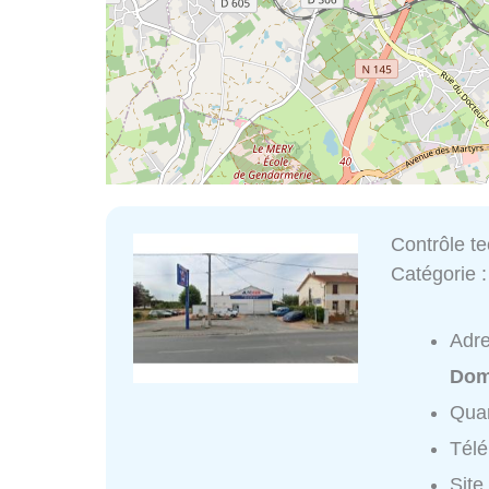
Contrôle t
Catégorie 
Adr
Dom
Quar
Tél
Site