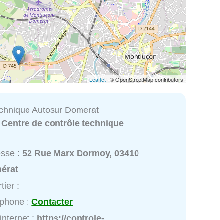
Leaflet
| © OpenStreetMap contributors
echnique Autosur Domerat
:
Centre de contrôle technique
esse :
52 Rue Marx Dormoy, 03410
érat
tier :
éphone :
Contacter
 internet :
https://controle-