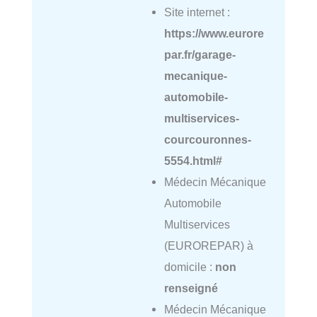
Site internet :
https://www.eurore
par.fr/garage-
mecanique-
automobile-
multiservices-
courcouronnes-
5554.html#
Médecin Mécanique
Automobile
Multiservices
(EUROREPAR) à
domicile :
non
renseigné
Médecin Mécanique