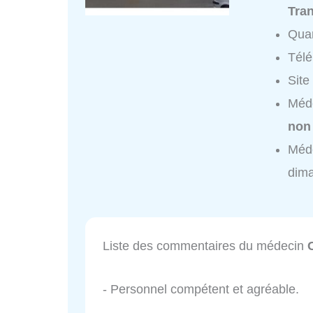
Tran
Quar
Tél
Site
Méde
non
Méde
dim
Liste des commentaires du médecin
- Personnel compétent et agréable.