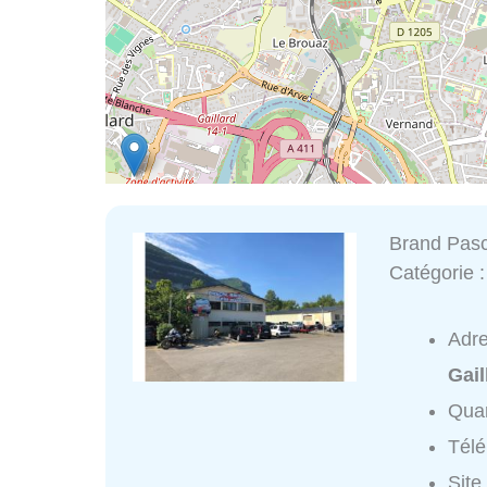
Brand Pasc
Catégorie 
Adr
Gail
Quar
Tél
Site