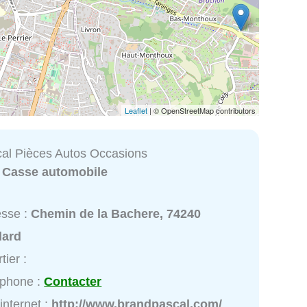
Leaflet
| © OpenStreetMap contributors
al Pièces Autos Occasions
:
Casse automobile
esse :
Chemin de la Bachere, 74240
lard
tier :
éphone :
Contacter
 internet :
http://www.brandpascal.com/