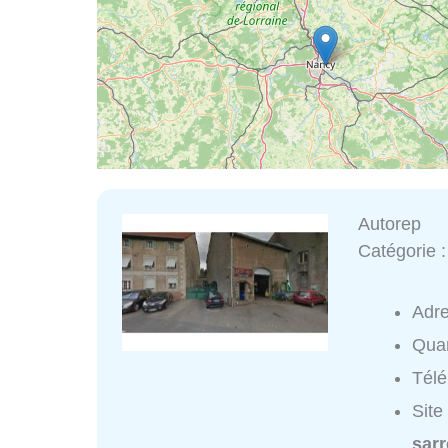
Autorep
Catégorie 
Adr
Quar
Tél
Site
sarr