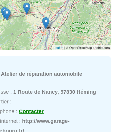
Leaflet
| © OpenStreetMap contributors
:
Atelier de réparation automobile
esse :
1 Route de Nancy, 57830 Héming
tier :
éphone :
Contacter
 internet :
http://www.garage-
ebourg.fr/