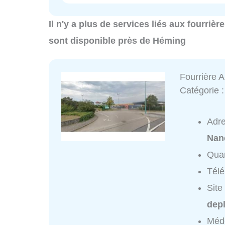
Il n'y a plus de services liés aux fourriè
sont disponible près de Héming
Fourrière 
Catégorie 
Adr
Nan
Quar
Tél
Site
depl
Méde