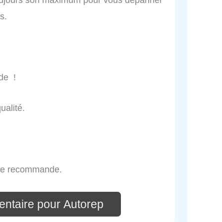
s.
de !
ualité.
e le recommande.
ntaire pour Autorep