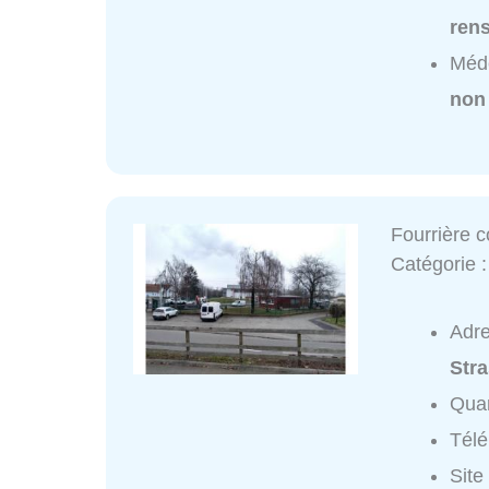
ren
Méde
non
Fourrière 
Catégorie 
Adr
Str
Quar
Tél
Site