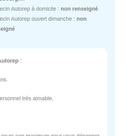
cin Autorep à domicile :
non renseigné
cin Autorep ouvert dimanche :
non
seigné
Autorep
:
ans.
personnel très aimable.
t toujours son maximum pour vous dépanner