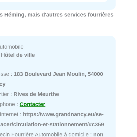
res Héming, mais d'autres services fourrières
Automobile
:
Hôtel de ville
esse :
183 Boulevard Jean Moulin, 54000
cy
tier :
Rives de Meurthe
éphone :
Contacter
 internet :
https://www.grandnancy.eu/se-
acer/circulation-et-stationnement/#c359
cin Fourrière Automobile à domicile :
non