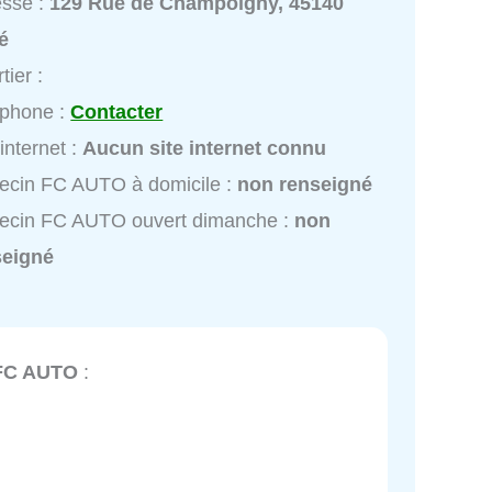
esse :
129 Rue de Champoigny, 45140
é
tier :
éphone :
Contacter
 internet :
Aucun site internet connu
ecin FC AUTO à domicile :
non renseigné
ecin FC AUTO ouvert dimanche :
non
seigné
FC AUTO
: