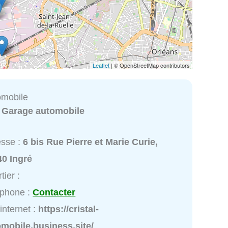
Leaflet
| © OpenStreetMap contributors
omobile
:
Garage automobile
esse :
6 bis Rue Pierre et Marie Curie,
40 Ingré
tier :
éphone :
Contacter
 internet :
https://cristal-
mobile.business.site/