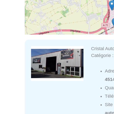
Cristal Aut
Catégorie 
Adr
451
Quar
Tél
Site
auto