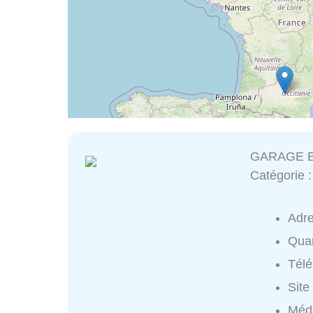
GARAGE 
Catégorie 
Adr
Quar
Tél
Site
Méd