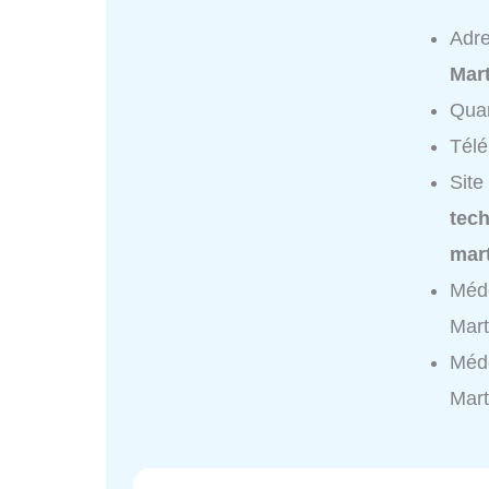
Adr
Mar
Quar
Tél
Site
tech
mar
Méde
Mart
Méde
Mart