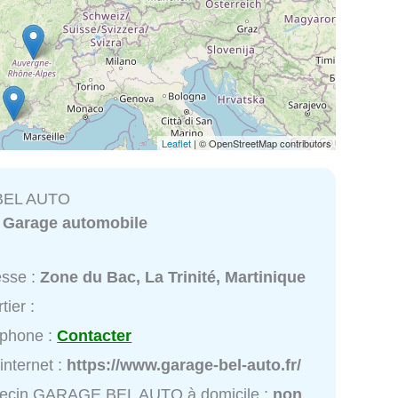
Leaflet
| © OpenStreetMap contributors
BEL AUTO
:
Garage automobile
esse :
Zone du Bac, La Trinité, Martinique
tier :
éphone :
Contacter
 internet :
https://www.garage-bel-auto.fr/
ecin GARAGE BEL AUTO à domicile :
non