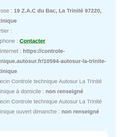
esse :
19 Z.A.C du Bac, La Trinité 97220,
tinique
tier :
éphone :
Contacter
 internet :
https://controle-
nique.autosur.fr/10594-autosur-la-trinite-
tinique
cin Controle technique Autosur La Trinité
inique à domicile :
non renseigné
cin Controle technique Autosur La Trinité
inique ouvert dimanche :
non renseigné