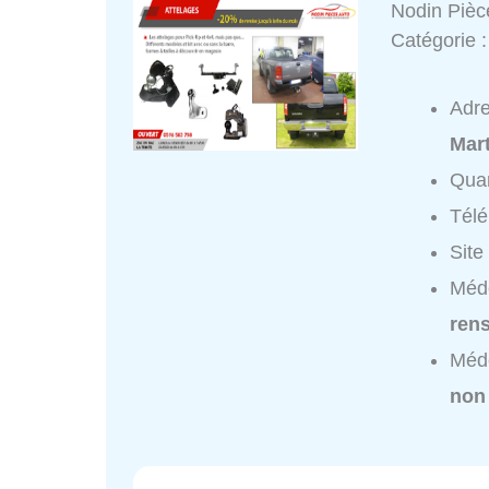
Nodin Pièc
Catégorie 
Adr
Mar
Quar
Tél
Site
Méde
ren
Méde
non