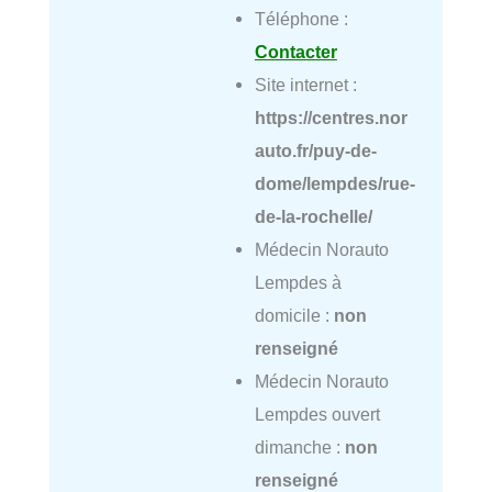
Téléphone :
Contacter
Site internet :
https://centres.nor
auto.fr/puy-de-
dome/lempdes/rue-
de-la-rochelle/
Médecin Norauto
Lempdes à
domicile :
non
renseigné
Médecin Norauto
Lempdes ouvert
dimanche :
non
renseigné