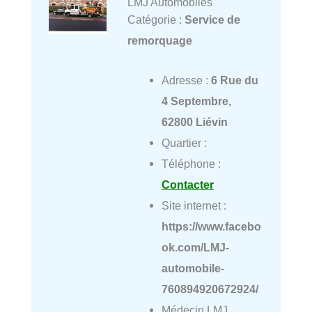
LMJ Automobiles
Catégorie :
Service de
remorquage
Adresse :
6 Rue du
4 Septembre,
62800 Liévin
Quartier :
Téléphone :
Contacter
Site internet :
https://www.facebo
ok.com/LMJ-
automobile-
760894920672924/
Médecin LMJ