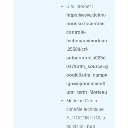
Site internet :
https://www.dekra-
norisko.fr/centres-
controle-
technique/morteau
,25500/ctf-
autocontrol,s025d
047#utm_source=g
oogle&utm_campa
ign=mybusiness&
utm_term=Morteau
Médecin Centre
contrôle technique
AUTOCONTROL à
domicile :
non