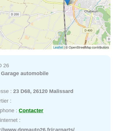
Leaflet
| © OpenStreetMap contributors
 26
:
Garage automobile
esse :
23 D68, 26120 Malissard
tier :
éphone :
Contacter
internet :
://www.dgmauto26.fr/carparts/