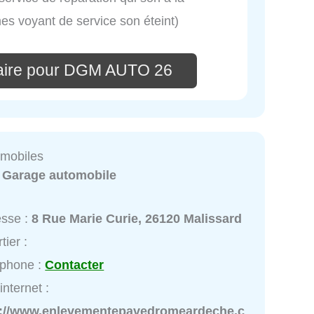
es voyant de service son éteint)
aire pour DGM AUTO 26
mobiles
:
Garage automobile
esse :
8 Rue Marie Curie, 26120 Malissard
tier :
éphone :
Contacter
internet :
p://www.enlevementepavedromeardeche.c