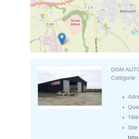
DGM AUTO
Catégorie 
Adr
Quar
Tél
Site 
http