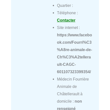
Quartier :
Téléphone :
Contacter
Site internet :
https://www.facebo
ok.com/Fourri%C3
%A8re-animale-de-
Ch%C3%A2tellera
ult-CAGC-
601107323399354/
Médecin Fourrière
Animale de
Châtellerault à
domicile :
non
renseigné