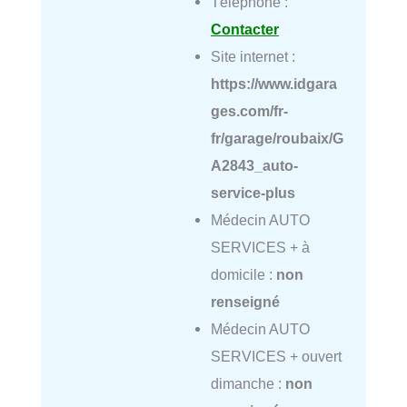
Téléphone :
Contacter
Site internet :
https://www.idgara
ges.com/fr-
fr/garage/roubaix/G
A2843_auto-
service-plus
Médecin AUTO
SERVICES + à
domicile :
non
renseigné
Médecin AUTO
SERVICES + ouvert
dimanche :
non