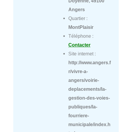
Doyenné, 49100
Angers
Quartier :
MontPlaisir
Téléphone :
Contacter
Site internet :
http://www.angers.f
r/vivre-a-
angers/voirie-
deplacements/la-
gestion-des-voies-
publiques/la-
fourriere-
municipale/index.h