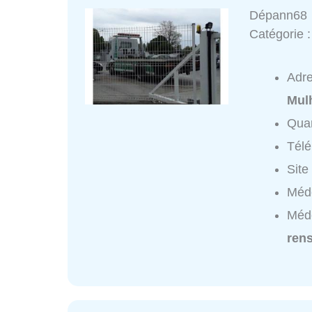
Dépann68
Catégorie 
Adr
Mul
Quar
Tél
Site
Méde
Méd
ren