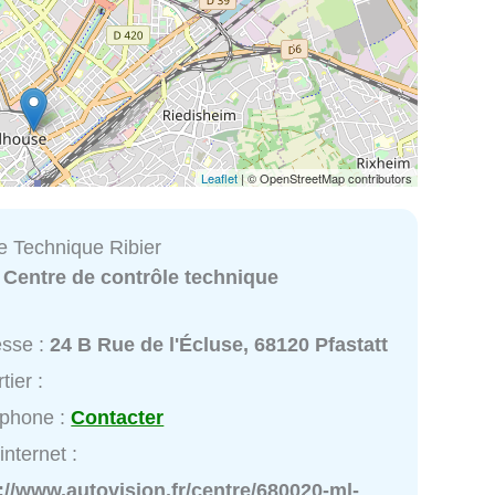
Leaflet
| © OpenStreetMap contributors
e Technique Ribier
:
Centre de contrôle technique
esse :
24 B Rue de l'Écluse, 68120 Pfastatt
tier :
éphone :
Contacter
internet :
://www.autovision.fr/centre/680020-ml-