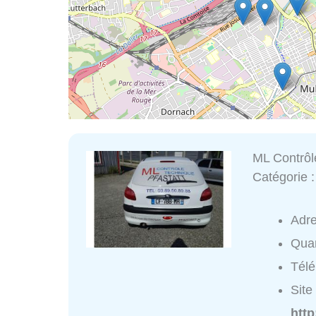
ML Contrôl
Catégorie 
Adr
Quar
Tél
Site 
http