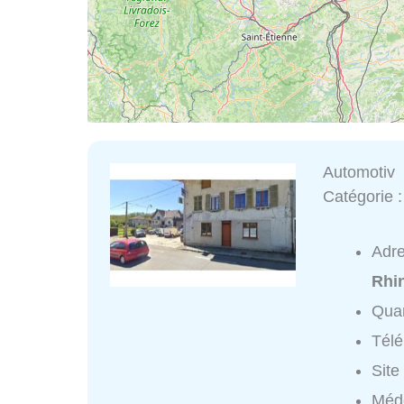
Automotiv
Catégorie 
Adr
Rhi
Quar
Tél
Site
Méde