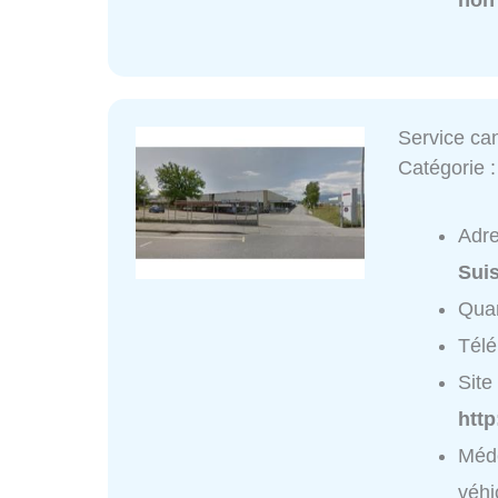
Service can
Catégorie 
Adr
Sui
Quar
Tél
Site 
http
Méde
véhi