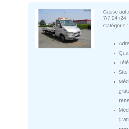
Casse auto
7/7 24h24
Catégorie 
Adr
Quar
Tél
Site
Méde
grat
ren
Méde
grat
non