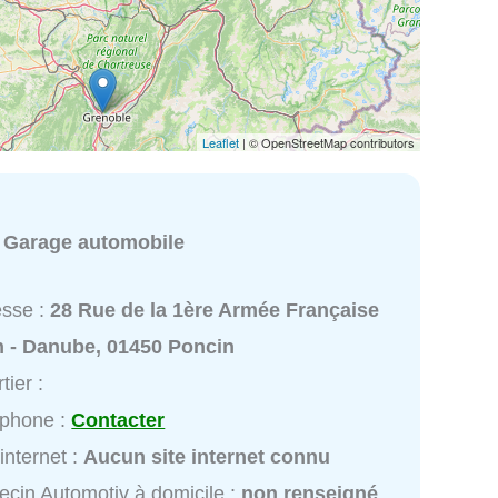
Leaflet
| © OpenStreetMap contributors
:
Garage automobile
esse :
28 Rue de la 1ère Armée Française
n - Danube, 01450 Poncin
tier :
éphone :
Contacter
 internet :
Aucun site internet connu
cin Automotiv à domicile :
non renseigné