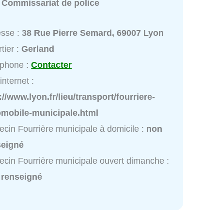
:
Commissariat de police
esse :
38 Rue Pierre Semard, 69007 Lyon
tier :
Gerland
éphone :
Contacter
internet :
://www.lyon.fr/lieu/transport/fourriere-
omobile-municipale.html
cin Fourrière municipale à domicile :
non
seigné
cin Fourrière municipale ouvert dimanche :
 renseigné