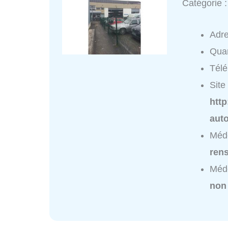
Catégorie 
Adr
Quar
Tél
Site 
http
aut
Méde
ren
Méde
non