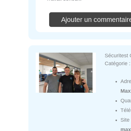
Ajouter un commentaire
Sécuritest
Catégorie 
Adr
Max
Quar
Tél
Site
maxi