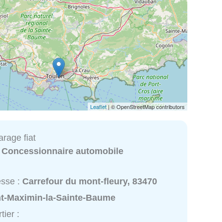
Leaflet
| © OpenStreetMap contributors
arage fiat
:
Concessionnaire automobile
esse :
Carrefour du mont-fleury, 83470
nt-Maximin-la-Sainte-Baume
tier :