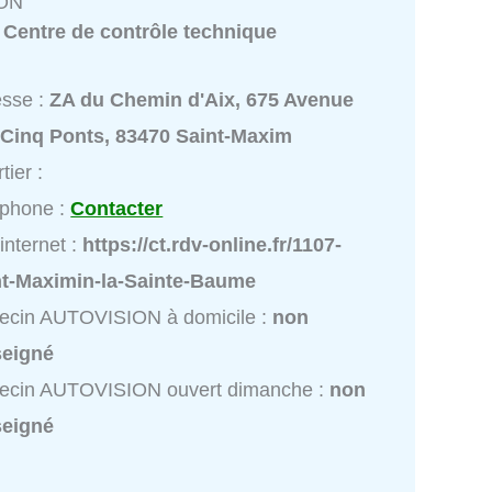
ON
:
Centre de contrôle technique
esse :
ZA du Chemin d'Aix, 675 Avenue
 Cinq Ponts, 83470 Saint-Maxim
tier :
éphone :
Contacter
 internet :
https://ct.rdv-online.fr/1107-
nt-Maximin-la-Sainte-Baume
ecin AUTOVISION à domicile :
non
seigné
ecin AUTOVISION ouvert dimanche :
non
seigné