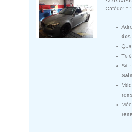
AUTOVISI
Catégorie 
Adr
des
Quar
Tél
Site
Sai
Méd
ren
Méd
ren