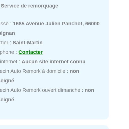
:
Service de remorquage
esse :
1685 Avenue Julien Panchot, 66000
pignan
tier :
Saint-Martin
éphone :
Contacter
 internet :
Aucun site internet connu
cin Auto Remork à domicile :
non
seigné
ecin Auto Remork ouvert dimanche :
non
seigné