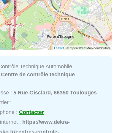
Leaflet
| © OpenStreetMap contributors
Contrôle Technique Automobile
:
Centre de contrôle technique
esse :
5 Rue Gisclard, 66350 Toulouges
tier :
éphone :
Contacter
 internet :
https://www.dekra-
sko.fr/centres-controle-