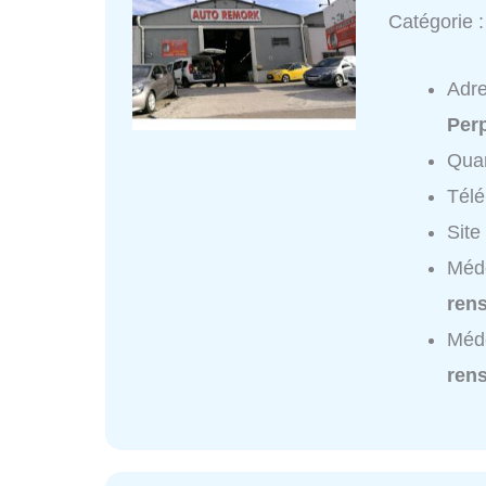
Catégorie 
Adr
Per
Quar
Tél
Site
Méde
ren
Méd
ren