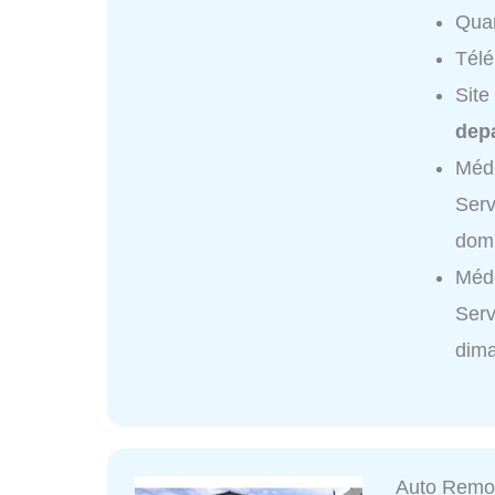
Quar
Tél
Site
dep
Méd
Ser
domi
Méd
Ser
dim
Auto Remo