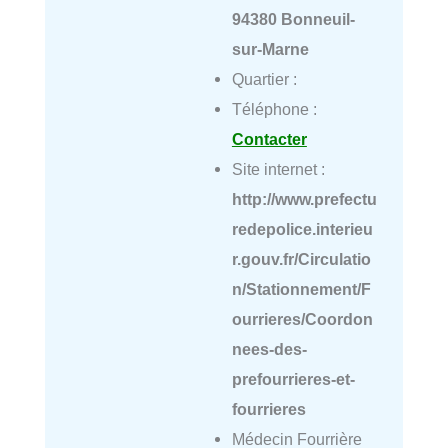
94380 Bonneuil-
sur-Marne
Quartier :
Téléphone :
Contacter
Site internet :
http://www.prefectu
redepolice.interieu
r.gouv.fr/Circulatio
n/Stationnement/F
ourrieres/Coordon
nees-des-
prefourrieres-et-
fourrieres
Médecin Fourrière