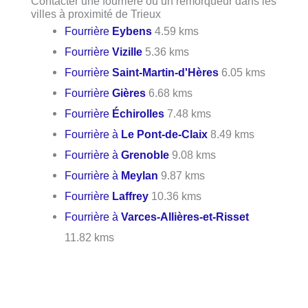
Contacter une fourrière ou un remorqueur dans les
villes à proximité de Trieux
Fourrière
Eybens
4.59 kms
Fourrière
Vizille
5.36 kms
Fourrière
Saint-Martin-d'Hères
6.05 kms
Fourrière
Gières
6.68 kms
Fourrière
Échirolles
7.48 kms
Fourrière à
Le Pont-de-Claix
8.49 kms
Fourrière à
Grenoble
9.08 kms
Fourrière à
Meylan
9.87 kms
Fourrière
Laffrey
10.36 kms
Fourrière à
Varces-Allières-et-Risset
11.82 kms