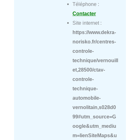
Téléphone :
Contacter
Site internet :
https://www.dekra-
norisko.fr/centres-
controle-
technique/vernouill
et,28500/ctav-
controle-
technique-
automobile-
vernolitain,s028d0
99#utm_source=G
oogle&utm_mediu
m=lienSiteMaps&u