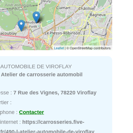
Leaflet
| © OpenStreetMap contributors
R AUTOMOBILE DE VIROFLAY
:
Atelier de carrosserie automobil
esse :
7 Rue des Vignes, 78220 Viroflay
tier :
éphone :
Contacter
 internet :
https://carrosseries.five-
.fr/490-l-atelier-automobile-de-viroflay