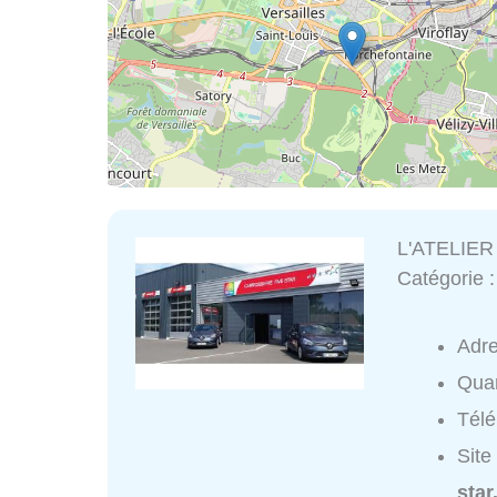
L'ATELIE
Catégorie 
Adr
Quar
Tél
Site
star