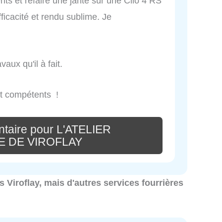
nts et refaire une jante sur une Clio 4 RS
fficacité et rendu sublime. Je
aux qu'il à fait.
ut compétents !
taire pour L'ATELIER
 DE VIROFLAY
es Viroflay, mais d'autres services fourrières