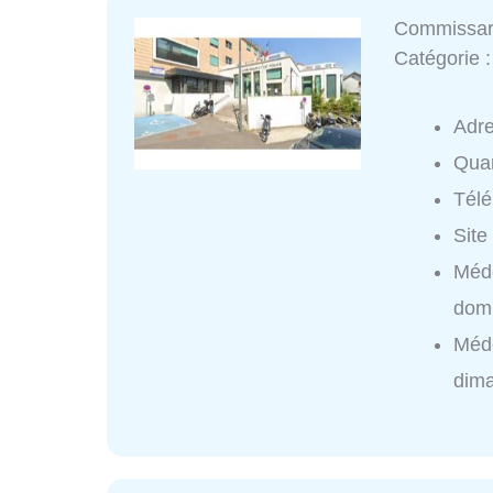
Commissari
Catégorie 
Adr
Quar
Tél
Site
Méde
domi
Méde
dim