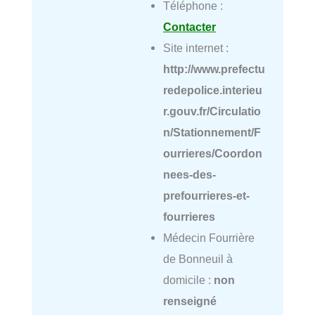
Téléphone :
Contacter
Site internet :
http://www.prefectu
redepolice.interieu
r.gouv.fr/Circulatio
n/Stationnement/F
ourrieres/Coordon
nees-des-
prefourrieres-et-
fourrieres
Médecin Fourrière
de Bonneuil à
domicile :
non
renseigné