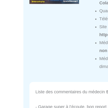
Cola
Quar
Tél
Site 
http
Méd
non
Méd
dim
Liste des commentaires du médecin
- Garage super à l’écoute, bon repor