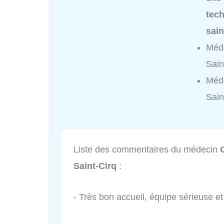
tech
sain
Méde
Sain
Méde
Sain
Liste des commentaires du médecin
Saint-Cirq
:
- Très bon accueil, équipe sérieuse 