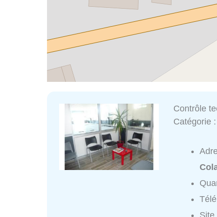
Contrôle t
Catégorie 
Adr
Cola
Quar
Tél
Site