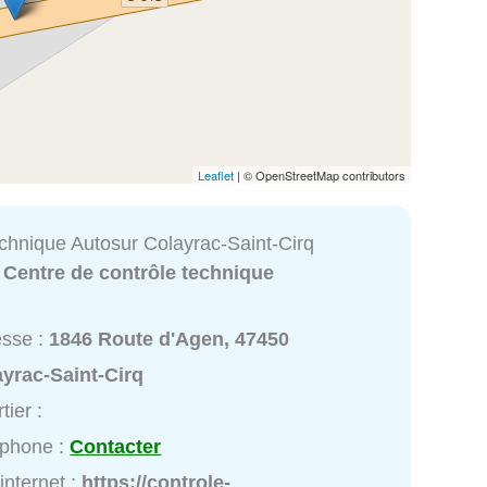
Leaflet
| © OpenStreetMap contributors
echnique Autosur Colayrac-Saint-Cirq
:
Centre de contrôle technique
esse :
1846 Route d'Agen, 47450
yrac-Saint-Cirq
tier :
éphone :
Contacter
 internet :
https://controle-