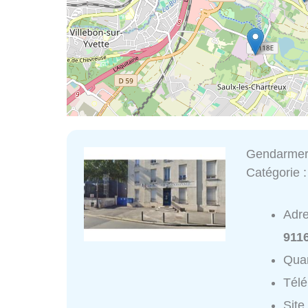
Gendarmeri
Catégorie 
Adr
911
Quar
Tél
Site 