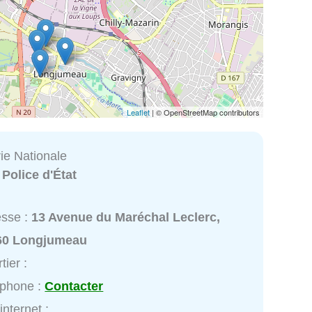
Leaflet
| © OpenStreetMap contributors
e Nationale
:
Police d'État
esse :
13 Avenue du Maréchal Leclerc,
60 Longjumeau
tier :
éphone :
Contacter
internet :