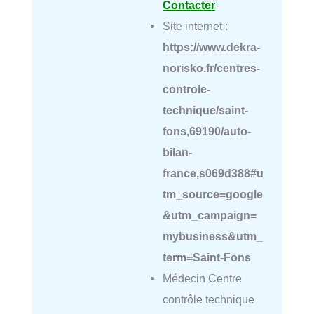
Contacter
Site internet :
https://www.dekra-
norisko.fr/centres-
controle-
technique/saint-
fons,69190/auto-
bilan-
france,s069d388#u
tm_source=google
&utm_campaign=
mybusiness&utm_
term=Saint-Fons
Médecin Centre
contrôle technique