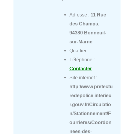
Adresse :
11 Rue
des Champs,
94380 Bonneuil-
sur-Marne
Quartier :
Téléphone :
Contacter
Site internet :
http://www.prefectu
redepolice.interieu
r.gouv.fr/Circulatio
n/Stationnement/F
ourrieres/Coordon
nees-des-