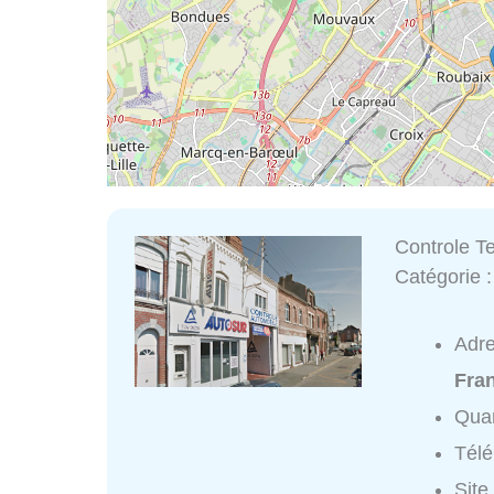
Controle T
Catégorie 
Adr
Fra
Quar
Tél
Site