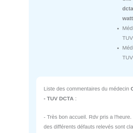
dct
watt
Méde
TUV
Méde
TUV
Liste des commentaires du médecin
- TUV DCTA
:
- Très bon accueil. Rdv pris a l'heure.
des différents défauts relevés sont cla