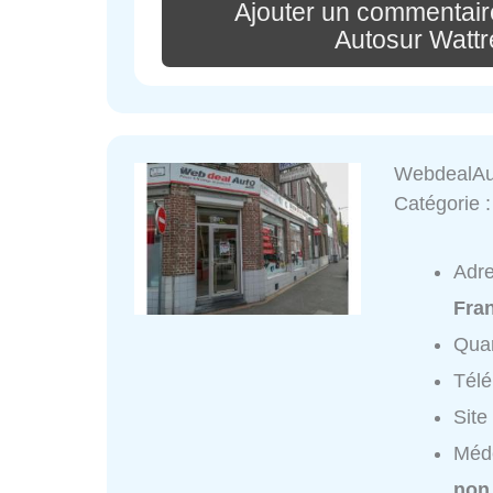
Ajouter un commentair
Autosur Watt
WebdealAut
Catégorie 
Adr
Fra
Quar
Tél
Site
Méde
non