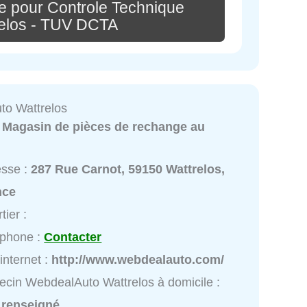
e pour Controle Technique
relos - TUV DCTA
o Wattrelos
:
Magasin de pièces de rechange au
esse :
287 Rue Carnot, 59150 Wattrelos,
nce
tier :
éphone :
Contacter
 internet :
http://www.webdealauto.com/
cin WebdealAuto Wattrelos à domicile :
 renseigné