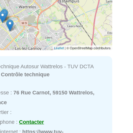
Leaflet
| © OpenStreetMap contributors
echnique Autosur Wattrelos - TUV DCTA
:
Contrôle technique
esse :
76 Rue Carnot, 59150 Wattrelos,
nce
tier :
éphone :
Contacter
 internet :
https://www.tuv-