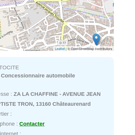
Leaflet
| © OpenStreetMap contributors
UTOCITE
:
Concessionnaire automobile
esse :
ZA LA CHAFFINE - AVENUE JEAN
TISTE TRON, 13160 Châteaurenard
tier :
éphone :
Contacter
internet :