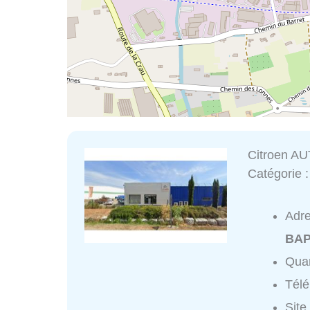
Citroen A
Catégorie 
Adr
BAP
Quar
Tél
Site 