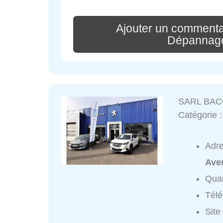
Ajouter un commenta
Dépannage
SARL BAC
Catégorie 
Adr
Aven
Quar
Tél
Site 