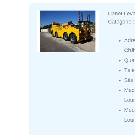
Canet Leva
Catégorie 
Adr
Châ
Quar
Tél
Site
Méd
Lour
Méd
Lour